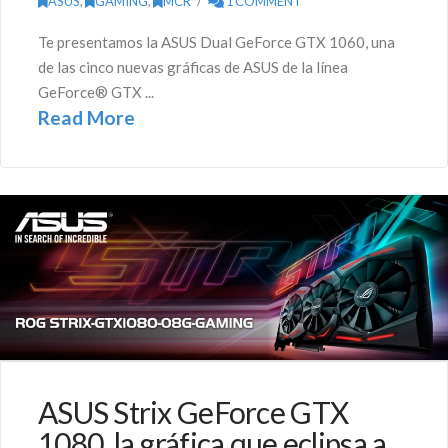
ASUS
,
GAMING
,
MCR
1 COMMENT
Te presentamos la ASUS Dual GeForce GTX 1060, una
de las cinco nuevas gráficas de ASUS de la línea
GeForce® GTX ...
Read More
ASUS Strix GeForce GTX
1080, la gráfica que eclipsa a