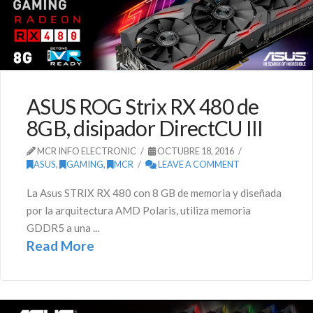
ASUS ROG Strix RX 480 de
8GB, disipador DirectCU III
MCR INFO ELECTRONIC
OCTUBRE 18, 2016
ASUS
,
GAMING
,
MCR
LEAVE A COMMENT
La Asus STRIX RX 480 con 8 GB de memoria y diseñada
por la arquitectura AMD Polaris, utiliza memoria
GDDR5 a una ...
Read More