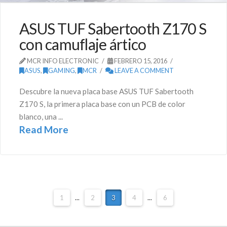
ASUS TUF Sabertooth Z170 S
con camuflaje ártico
MCR INFO ELECTRONIC
FEBRERO 15, 2016
ASUS
,
GAMING
,
MCR
LEAVE A COMMENT
Descubre la nueva placa base ASUS TUF Sabertooth
Z170 S, la primera placa base con un PCB de color
blanco, una ...
Read More
1
...
2
3
4
...
6