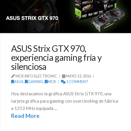
ASUS Strix GTX 970,
experiencia gaming fría y
silenciosa
MCR INFO ELECTRONIC
MAYO 13, 2016
ASUS
,
GAMING
,
MCR
1 COMMENT
Hoy destacamos la gráfica ASUS Strix GTX 970, una
tarjeta gráfica para gaming con overclocking de fábrica
a 1253 MHz equipada ...
Read More