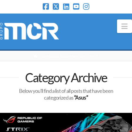
N
HOME
CATÁLOGO 3DCONNEXION
ASUS
Category Archive
Below you'll find a list of all posts that have been
categorized as
“Asus”