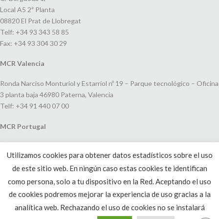
Local A5 2ª Planta
08820 El Prat de Llobregat
Telf: +34 93 343 58 85
Fax: +34 93 304 30 29
MCR Valencia
Ronda Narciso Monturiol y Estarriol nº 19 – Parque tecnológico – Oficina
3 planta baja 46980 Paterna, Valencia
Telf: +34 91 440 07 00
MCR Portugal
Espaço Amoreiras – Centro Empresarial e Comercial LEAP, Rua Dom
Utilizamos cookies para obtener datos estadísticos sobre el uso
João V, 24
de este sitio web. En ningún caso estas cookies te identifican
1250-091 Lisboa, Portugal
Telf: +351 220 993 033
como persona, solo a tu dispositivo en la Red. Aceptando el uso
de cookies podremos mejorar la experiencia de uso gracias a la
analítica web. Rechazando el uso de cookies no se instalará