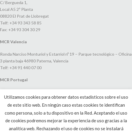
C/ Bergueda 1,
Local A5 2ª Planta
08820 El Prat de Llobregat
Telf: +34 93 343 58 85
Fax: +34 93 304 30 29
MCR Valencia
Ronda Narciso Monturiol y Estarriol nº 19 – Parque tecnológico – Oficina
3 planta baja 46980 Paterna, Valencia
Telf: +34 91 440 07 00
MCR Portugal
Espaço Amoreiras – Centro Empresarial e Comercial LEAP, Rua Dom
Utilizamos cookies para obtener datos estadísticos sobre el uso
João V, 24
de este sitio web. En ningún caso estas cookies te identifican
1250-091 Lisboa, Portugal
Telf: +351 220 993 033
como persona, solo a tu dispositivo en la Red. Aceptando el uso
de cookies podremos mejorar la experiencia de uso gracias a la
analítica web. Rechazando el uso de cookies no se instalará