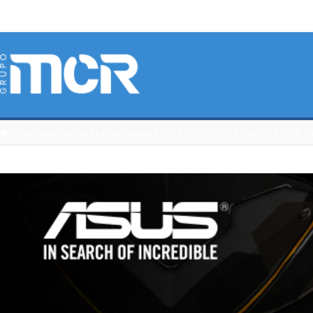
HOME
CATÁLOGO 3DCONNEXION
ASUS STRIX GTX 970, EXPERIENCIA GAMING FR