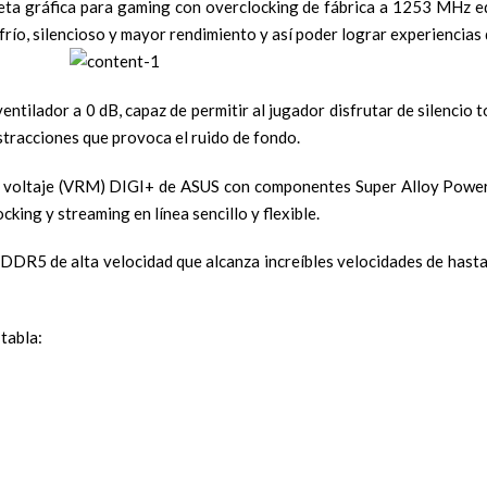
eta gráfica para gaming con overclocking de fábrica a 1253 MHz e
ío, silencioso y mayor rendimiento y así poder lograr experiencias 
ilador a 0 dB, capaz de permitir al jugador disfrutar de silencio tot
distracciones que provoca el ruido de fondo.
de voltaje (VRM) DIGI+ de ASUS con componentes Super Alloy Power
king y streaming en línea sencillo y flexible.
DDR5 de alta velocidad que alcanza increíbles velocidades de hast
 tabla: