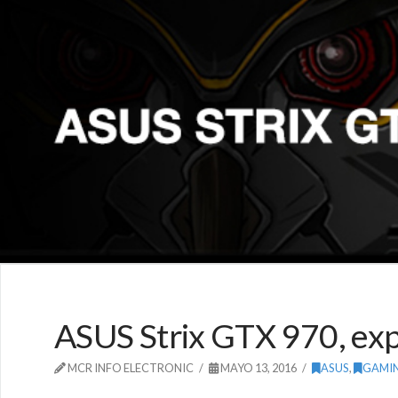
ASUS Strix GTX 970, expe
MCR INFO ELECTRONIC
MAYO 13, 2016
ASUS
,
GAMI