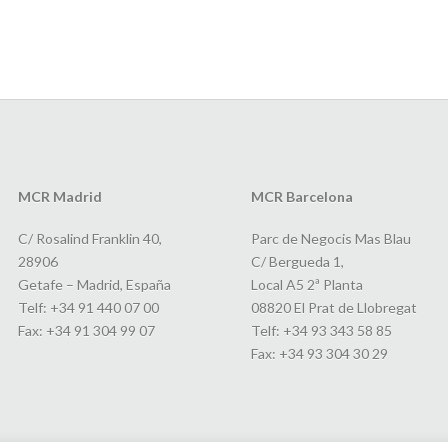
MCR Madrid
MCR Barcelona
C/ Rosalind Franklin 40,
Parc de Negocis Mas Blau
28906
C/ Bergueda 1,
Getafe – Madrid, España
Local A5 2ª Planta
Telf: +34 91 440 07 00
08820 El Prat de Llobregat
Fax: +34 91 304 99 07
Telf: +34 93 343 58 85
Fax: +34 93 304 30 29