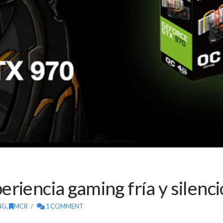
riencia gaming fría y silenc
NG
,
MCR
1 COMMENT