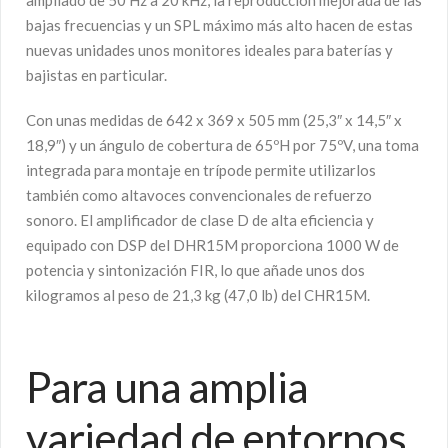
ampliado de 50 Hz a 20 kHz, la reproducción mejorada de las
bajas frecuencias y un SPL máximo más alto hacen de estas
nuevas unidades unos monitores ideales para baterías y
bajistas en particular.
Con unas medidas de 642 x 369 x 505 mm (25,3″ x 14,5″ x
18,9″) y un ángulo de cobertura de 65ºH por 75ºV, una toma
integrada para montaje en trípode permite utilizarlos
también como altavoces convencionales de refuerzo
sonoro. El amplificador de clase D de alta eficiencia y
equipado con DSP del DHR15M proporciona 1000 W de
potencia y sintonización FIR, lo que añade unos dos
kilogramos al peso de 21,3 kg (47,0 lb) del CHR15M.
Para una amplia
variedad de entornos