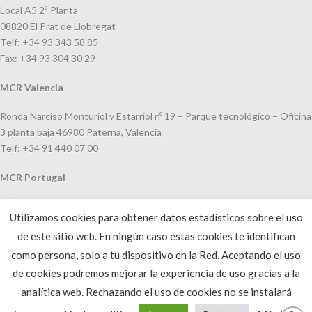
Local A5 2ª Planta
08820 El Prat de Llobregat
Telf: +34 93 343 58 85
Fax: +34 93 304 30 29
MCR Valencia
Ronda Narciso Monturiol y Estarriol nº 19 – Parque tecnológico – Oficina
3 planta baja 46980 Paterna, Valencia
Telf: +34 91 440 07 00
MCR Portugal
Espaço Amoreiras – Centro Empresarial e Comercial LEAP, Rua Dom
Utilizamos cookies para obtener datos estadísticos sobre el uso
João V, 24
de este sitio web. En ningún caso estas cookies te identifican
1250-091 Lisboa, Portugal
Telf: +351 220 993 033
como persona, solo a tu dispositivo en la Red. Aceptando el uso
de cookies podremos mejorar la experiencia de uso gracias a la
analítica web. Rechazando el uso de cookies no se instalará