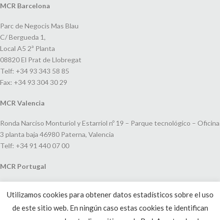
MCR Barcelona
Parc de Negocis Mas Blau
C/ Bergueda 1,
Local A5 2ª Planta
08820 El Prat de Llobregat
Telf: +34 93 343 58 85
Fax: +34 93 304 30 29
MCR Valencia
Ronda Narciso Monturiol y Estarriol nº 19 – Parque tecnológico – Oficina
3 planta baja 46980 Paterna, Valencia
Telf: +34 91 440 07 00
MCR Portugal
Espaço Amoreiras – Centro Empresarial e Comercial LEAP, Rua Dom
Utilizamos cookies para obtener datos estadísticos sobre el uso
João V, 24
de este sitio web. En ningún caso estas cookies te identifican
1250-091 Lisboa, Portugal