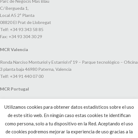
Parc de Negocis Mas Blau
C/ Bergueda 1,
Local A5 2ª Planta
08820 El Prat de Llobregat
Telf: +34 93 343 58 85
Fax: +34 93 304 30 29
MCR Valencia
Ronda Narciso Monturiol y Estarriol nº 19 – Parque tecnológico – Oficina
3 planta baja 46980 Paterna, Valencia
Telf: +34 91 440 07 00
MCR Portugal
Espaço Amoreiras – Centro Empresarial e Comercial LEAP, Rua Dom
Utilizamos cookies para obtener datos estadísticos sobre el uso
João V, 24
de este sitio web. En ningún caso estas cookies te identifican
1250-091 Lisboa, Portugal
Telf: +351 220 993 033
como persona, solo a tu dispositivo en la Red. Aceptando el uso
de cookies podremos mejorar la experiencia de uso gracias a la