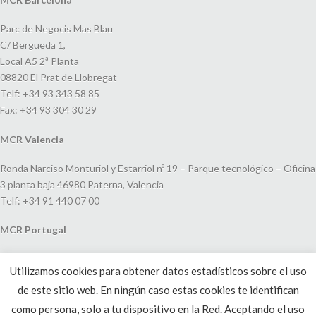
Parc de Negocis Mas Blau
C/ Bergueda 1,
Local A5 2ª Planta
08820 El Prat de Llobregat
Telf: +34 93 343 58 85
Fax: +34 93 304 30 29
MCR Valencia
Ronda Narciso Monturiol y Estarriol nº 19 – Parque tecnológico – Oficina
3 planta baja 46980 Paterna, Valencia
Telf: +34 91 440 07 00
MCR Portugal
Espaço Amoreiras – Centro Empresarial e Comercial LEAP, Rua Dom
Utilizamos cookies para obtener datos estadísticos sobre el uso
João V, 24
de este sitio web. En ningún caso estas cookies te identifican
1250-091 Lisboa, Portugal
Telf: +351 220 993 033
como persona, solo a tu dispositivo en la Red. Aceptando el uso