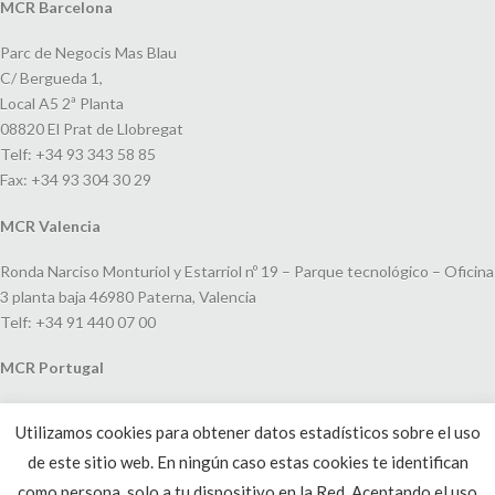
MCR Barcelona
Parc de Negocis Mas Blau
C/ Bergueda 1,
Local A5 2ª Planta
08820 El Prat de Llobregat
Telf: +34 93 343 58 85
Fax: +34 93 304 30 29
MCR Valencia
Ronda Narciso Monturiol y Estarriol nº 19 – Parque tecnológico – Oficina
3 planta baja 46980 Paterna, Valencia
Telf: +34 91 440 07 00
MCR Portugal
Espaço Amoreiras – Centro Empresarial e Comercial LEAP, Rua Dom
Utilizamos cookies para obtener datos estadísticos sobre el uso
João V, 24
de este sitio web. En ningún caso estas cookies te identifican
1250-091 Lisboa, Portugal
Telf: +351 220 993 033
como persona, solo a tu dispositivo en la Red. Aceptando el uso