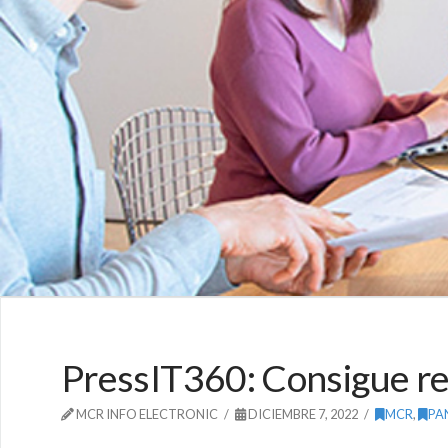
PressIT360: Consigue reu
MCR INFO ELECTRONIC
DICIEMBRE 7, 2022
MCR
,
PA