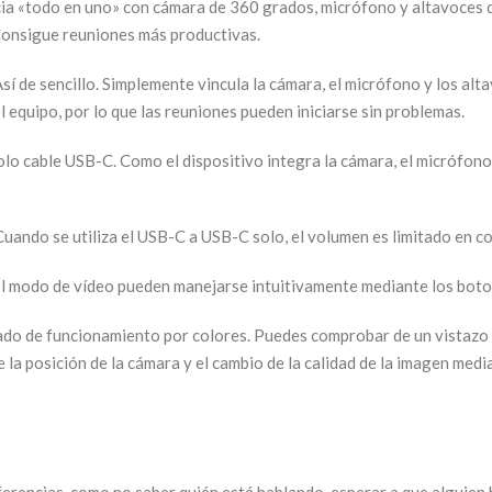
ia «todo en uno» con cámara de 360 grados, micrófono y altavoces de
. Consigue reuniones más productivas.
Así de sencillo. Simplemente vincula la cámara, el micrófono y los a
 equipo, por lo que las reuniones pueden iniciarse sin problemas.
olo cable USB-C. Como el dispositivo integra la cámara, el micrófono
ando se utiliza el USB-C a USB-C solo, el volumen es limitado en co
del modo de vídeo pueden manejarse intuitivamente mediante los botone
stado de funcionamiento por colores. Puedes comprobar de un vistazo
 la posición de la cámara y el cambio de la calidad de la imagen medi
erencias, como no saber quién está hablando, esperar a que alguien 