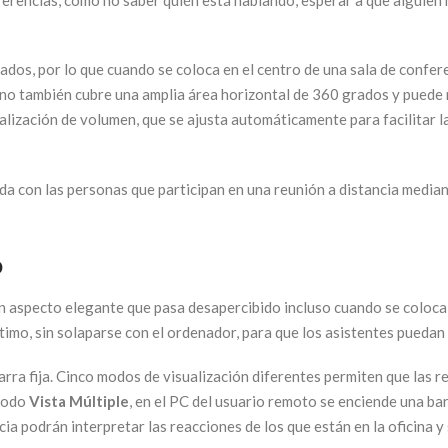
s, por lo que cuando se coloca en el centro de una sala de conferen
ono también cubre una amplia área horizontal de 360 grados y puede 
lización de volumen, que se ajusta automáticamente para facilitar la
a con las personas que participan en una reunión a distancia mediant
o
 un aspecto elegante que pasa desapercibido incluso cuando se coloca
timo, sin solaparse con el ordenador, para que los asistentes puedan
rra fija. Cinco modos de visualización diferentes permiten que las r
modo
Vista Múltiple
, en el PC del usuario remoto se enciende una barr
cia podrán interpretar las reacciones de los que están en la oficina