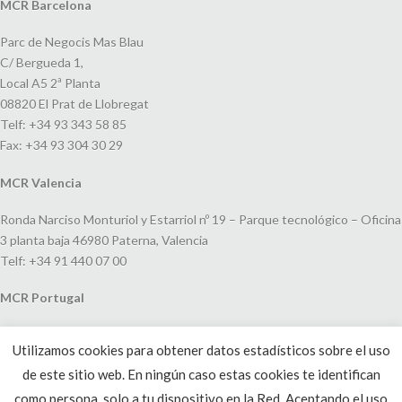
MCR Barcelona
Parc de Negocis Mas Blau
C/ Bergueda 1,
Local A5 2ª Planta
08820 El Prat de Llobregat
Telf: +34 93 343 58 85
Fax: +34 93 304 30 29
MCR Valencia
Ronda Narciso Monturiol y Estarriol nº 19 – Parque tecnológico – Oficina
3 planta baja 46980 Paterna, Valencia
Telf: +34 91 440 07 00
MCR Portugal
Espaço Amoreiras – Centro Empresarial e Comercial LEAP, Rua Dom
Utilizamos cookies para obtener datos estadísticos sobre el uso
João V, 24
de este sitio web. En ningún caso estas cookies te identifican
1250-091 Lisboa, Portugal
Telf: +351 220 993 033
como persona, solo a tu dispositivo en la Red. Aceptando el uso