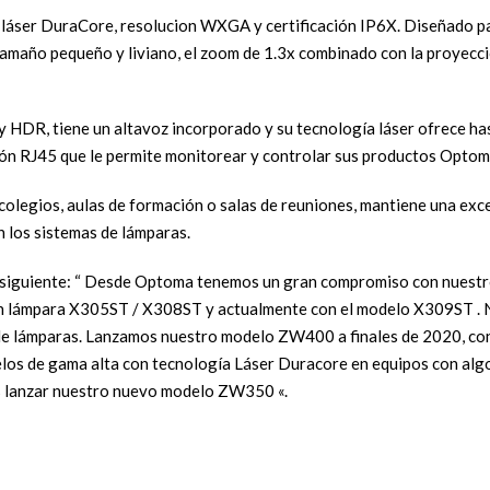
láser DuraCore, resolucion WXGA y certificación IP6X. Diseñado pa
tamaño pequeño y liviano, el zoom de 1.3x combinado con la proyecció
y HDR, tiene un altavoz incorporado y su tecnología láser ofrece has
ón RJ45 que le permite monitorear y controlar sus productos Optoma 
legios, aulas de formación o salas de reuniones, mantiene una excele
 los sistemas de lámparas.
s siguiente: “ Desde Optoma tenemos un gran compromiso con nuestr
en lámpara X305ST / X308ST y actualmente con el modelo X309ST .
 de lámparas. Lanzamos nuestro modelo ZW400 a finales de 2020, con
os de gama alta con tecnología Láser Duracore en equipos con algo m
s lanzar nuestro nuevo modelo ZW350 «.