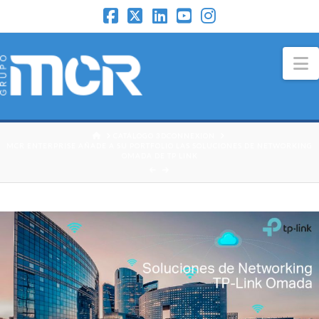
N
HOME
CATÁLOGO 3DCONNEXION
MCR ENTERPRISE AÑADE A SU PORTFOLIO LAS SOLUCIONES DE NETWORKING
OMADA DE TP LINK