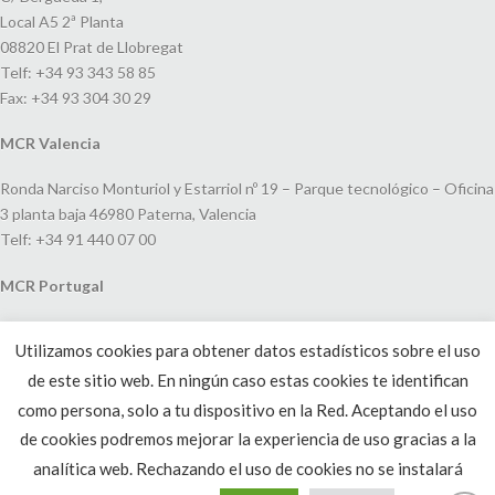
Local A5 2ª Planta
08820 El Prat de Llobregat
Telf: +34 93 343 58 85
Fax: +34 93 304 30 29
MCR Valencia
Ronda Narciso Monturiol y Estarriol nº 19 – Parque tecnológico – Oficina
3 planta baja 46980 Paterna, Valencia
Telf: +34 91 440 07 00
MCR Portugal
Espaço Amoreiras – Centro Empresarial e Comercial LEAP, Rua Dom
Utilizamos cookies para obtener datos estadísticos sobre el uso
João V, 24
de este sitio web. En ningún caso estas cookies te identifican
1250-091 Lisboa, Portugal
Telf: +351 220 993 033
como persona, solo a tu dispositivo en la Red. Aceptando el uso
de cookies podremos mejorar la experiencia de uso gracias a la
analítica web. Rechazando el uso de cookies no se instalará