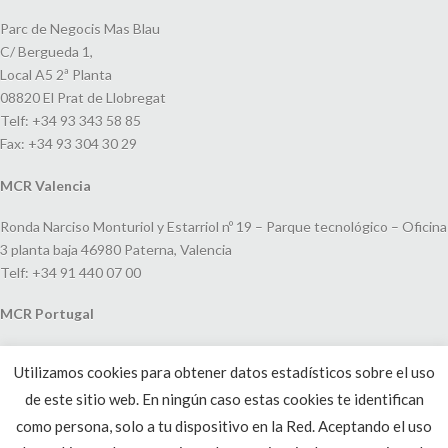
Parc de Negocis Mas Blau
C/ Bergueda 1,
Local A5 2ª Planta
08820 El Prat de Llobregat
Telf: +34 93 343 58 85
Fax: +34 93 304 30 29
MCR Valencia
Ronda Narciso Monturiol y Estarriol nº 19 – Parque tecnológico – Oficina
3 planta baja 46980 Paterna, Valencia
Telf: +34 91 440 07 00
MCR Portugal
Espaço Amoreiras – Centro Empresarial e Comercial LEAP, Rua Dom
Utilizamos cookies para obtener datos estadísticos sobre el uso
João V, 24
de este sitio web. En ningún caso estas cookies te identifican
1250-091 Lisboa, Portugal
Telf: +351 220 993 033
como persona, solo a tu dispositivo en la Red. Aceptando el uso