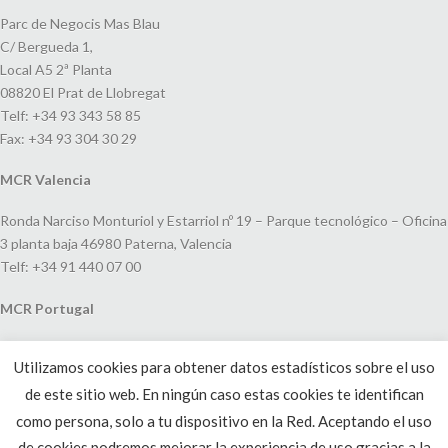
Parc de Negocis Mas Blau
C/ Bergueda 1,
Local A5 2ª Planta
08820 El Prat de Llobregat
Telf: +34 93 343 58 85
Fax: +34 93 304 30 29
MCR Valencia
Ronda Narciso Monturiol y Estarriol nº 19 – Parque tecnológico – Oficina
3 planta baja 46980 Paterna, Valencia
Telf: +34 91 440 07 00
MCR Portugal
Espaço Amoreiras – Centro Empresarial e Comercial LEAP, Rua Dom
Utilizamos cookies para obtener datos estadísticos sobre el uso
João V, 24
de este sitio web. En ningún caso estas cookies te identifican
1250-091 Lisboa, Portugal
Telf: +351 220 993 033
como persona, solo a tu dispositivo en la Red. Aceptando el uso
de cookies podremos mejorar la experiencia de uso gracias a la