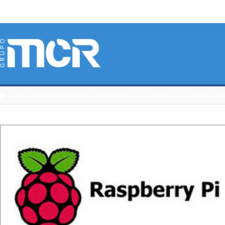
HOME
CATÁLOGO 3DCONNEXION
MCR FIRMA UN ACUERDO CON LA MARCA RASP