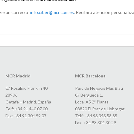
víe un correo a
info.ciber@mcr.com.es
. Recibirá atención personaliz
MCR Madrid
MCR Barcelona
C/ Rosalind Franklin 40,
Parc de Negocis Mas Blau
28906
C/ Bergueda 1,
Getafe – Madrid, España
Local A5 2ª Planta
Telf: +34 91 440 07 00
08820 El Prat de Llobregat
Fax: +34 91 304 99 07
Telf: +34 93 343 58 85
Fax: +34 93 304 30 29