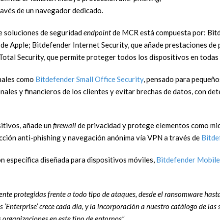
ravés de un navegador dedicado.
de soluciones de seguridad
endpoint
de MCR está compuesta por: Bitde
de Apple; Bitdefender Internet Security, que añade prestaciones de 
Total Security, que permite proteger todos los dispositivos en todas
onales como
Bitdefender Small Office Security
, pensado para pequeños
nales y financieros de los clientes y evitar brechas de datos, con d
sitivos, añade un
firewall
de privacidad y protege elementos como mi
tección anti-phishing y navegación anónima vía VPN a través de
Bitd
ón específica diseñada para dispositivos móviles,
Bitdefender Mobile
te protegidas frente a todo tipo de ataques, desde el ransomware hasta
‘Enterprise’ crece cada día, y la incorporación a nuestro catálogo de las 
organizaciones en este tipo de entornos”.