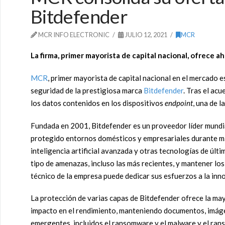
Bitdefender
MCR INFO ELECTRONIC
JULIO 12, 2021
MCR
La firma, primer mayorista de capital nacional, ofrece a
MCR
, primer mayorista de capital nacional en el mercado 
seguridad de la prestigiosa marca
Bitdefender
. Tras el ac
los datos contenidos en los dispositivos
endpoint
, una de 
Fundada en 2001, Bitdefender es un proveedor líder mundia
protegido entornos domésticos y empresariales durante más
inteligencia artificial avanzada y otras tecnologías de últ
tipo de amenazas, incluso las más recientes, y mantener lo
técnico de la empresa puede dedicar sus esfuerzos a la inno
La protección de varias capas de Bitdefender ofrece la ma
impacto en el rendimiento, manteniendo documentos, imáge
emergentes, incluidos el ransomware y el malware y el ra