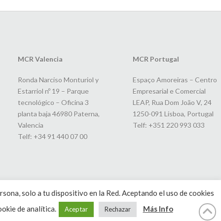
MCR Valencia
MCR Portugal
Ronda Narciso Monturiol y
Espaço Amoreiras – Centro
Estarriol nº 19 – Parque
Empresarial e Comercial
tecnológico – Oficina 3
LEAP, Rua Dom João V, 24
planta baja 46980 Paterna,
1250-091 Lisboa, Portugal
Valencia
Telf: +351 220 993 033
Telf: +34 91 440 07 00
rsona, solo a tu dispositivo en la Red. Aceptando el uso de cookies
okie de analítica.
Más Info
Aceptar
Rechazar