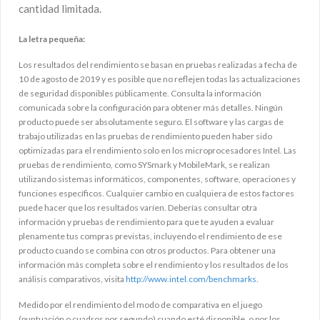
cantidad limitada.
La letra pequeña:
Los resultados del rendimiento se basan en pruebas realizadas a fecha de
10 de agosto de 2019 y es posible que no reflejen todas las actualizaciones
de seguridad disponibles públicamente. Consulta la información
comunicada sobre la configuración para obtener más detalles. Ningún
producto puede ser absolutamente seguro. El software y las cargas de
trabajo utilizadas en las pruebas de rendimiento pueden haber sido
optimizadas para el rendimiento solo en los microprocesadores Intel. Las
pruebas de rendimiento, como SYSmark y MobileMark, se realizan
utilizando sistemas informáticos, componentes, software, operaciones y
funciones específicos. Cualquier cambio en cualquiera de estos factores
puede hacer que los resultados varíen. Deberías consultar otra
información y pruebas de rendimiento para que te ayuden a evaluar
plenamente tus compras previstas, incluyendo el rendimiento de ese
producto cuando se combina con otros productos. Para obtener una
información más completa sobre el rendimiento y los resultados de los
análisis comparativos, visita
http://www.intel.com/benchmarks
.
Medido por el rendimiento del modo de comparativa en el juego
(puntuación o cuadros por segundo) cuando esté disponible, o por los