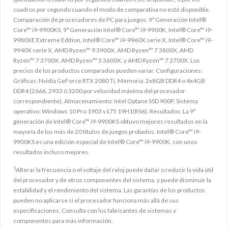
cuadros por segundo cuando el modo de comparativa no esté disponible.
Comparación de procesadores de PC para juegos: 9ª Generación Intel®
Core™ i9-9900KS, 9ª Generación Intel® Core™ i9-9900K, Intel® Core™ i9-
9980XE Extreme Edition, Intel® Core™ i9-9960X serie X, Intel® Core™ i9-
9940X serie X, AMD Ryzen™ 9 3900X, AMD Ryzen™ 7 3800X, AMD
Ryzen™ 7 3700X, AMD Ryzen™ 5 3600X, y AMD Ryzen™ 7 2700X. Los
precios de los productos comparados pueden variar. Configuraciones:
Gráficas: Nvidia GeForce RTX 2080 Ti, Memoria: 2x8GB DDR4 o 4x4GB
DDR4 (2666, 2933 ó 3200 por velocidad máxima del procesador
correspondiente), Almacenamiento: Intel Optane SSD 900P, Sistema
operativo: Windows 10 Pro 1903 v175 19H1(RS6). Resultados: La 9ª
generación de Intel® Core™ i9-9900KS obtuvo mejores resultados en la
mayoría de los más de 20 títulos de juegos probados. Intel® Core™ i9-
9900KS es una edición especial de Intel® Core™ i9-9900K, con unos
resultados incluso mejores.
1
Alterar la frecuencia o el voltaje del reloj puede dañar o reducir la vida útil
del procesador y de otros componentes del sistema, y puede disminuir la
estabilidad y el rendimiento del sistema. Las garantías de los productos
pueden no aplicarse si el procesador funciona más allá de sus
especificaciones. Consulta con los fabricantes de sistemas y
componentes para más información.