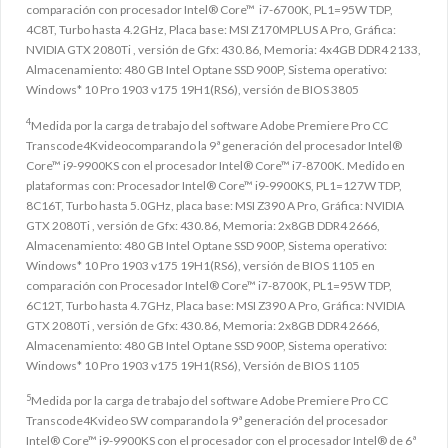
comparación con procesador Intel® Core™ i7-6700K, PL1=95W TDP,
4C8T, Turbo hasta 4.2GHz, Placa base: MSI Z170MPLUS A Pro, Gráfica:
NVIDIA GTX 2080Ti , versión de Gfx: 430.86, Memoria: 4x4GB DDR4 2133,
Almacenamiento: 480 GB Intel Optane SSD 900P, Sistema operativo:
Windows* 10 Pro 1903 v175 19H1(RS6), versión de BIOS 3805
4
Medida por la carga de trabajo del software Adobe Premiere Pro CC
Transcode4Kvideocomparando la 9ª generación del procesador Intel®
Core™ i9-9900KS con el procesador Intel® Core™ i7-8700K. Medido en
plataformas con: Procesador Intel® Core™ i9-9900KS, PL1=127W TDP,
8C16T, Turbo hasta 5.0GHz, placa base: MSI Z390 A Pro, Gráfica: NVIDIA
GTX 2080Ti , versión de Gfx: 430.86, Memoria: 2x8GB DDR4 2666,
Almacenamiento: 480 GB Intel Optane SSD 900P, Sistema operativo:
Windows* 10 Pro 1903 v175 19H1(RS6), versión de BIOS 1105 en
comparación con Procesador Intel® Core™ i7-8700K, PL1=95W TDP,
6C12T, Turbo hasta 4.7GHz, Placa base: MSI Z390 A Pro, Gráfica: NVIDIA
GTX 2080Ti , versión de Gfx: 430.86, Memoria: 2x8GB DDR4 2666,
Almacenamiento: 480 GB Intel Optane SSD 900P, Sistema operativo:
Windows* 10 Pro 1903 v175 19H1(RS6), Versión de BIOS 1105
5
Medida por la carga de trabajo del software Adobe Premiere Pro CC
Transcode4Kvideo SW comparando la 9ª generación del procesador
Intel® Core™ i9-9900KS con el procesador con el procesador Intel® de 6ª