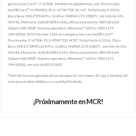
generación Core™ i7-6700K. Medido en plataformas con: Procesador
Intel® Core™ i9-9900KS, PL1=127W TDP, 8C16T, Turbo hasta 5.0GHz,
placa base: MSI Z390 A Pro, Gráfica: NVIDIA GTX 2080Ti , versión de Gfx:
430.86, Memoria: 2x8GB DDR4 2666, Almacenamiento: 480 GB Intel
Optane SSD 900P, Sistema operativo: Windows* 10 Pro 1903 v175
19H1(RS6), BIOS Versión 1105 en comparación con Intel® Core™
Procesador i7-6700K, PL1=95W TDP, 4C8T, Turbo hasta 4.2GHz, Placa
base: MSI Z170MPLUS A Pro, Gráfica: NVIDIA GTX 2080Ti , versión de Gfx:
430.86, Memoria: 4x4GB DDR4 2133, Almacenamiento: 480 GB Intel
Optane SSD 900P, Sistema operativo: Windows* 10 Pro 1903 v175
19H1(RS6), versión de BIOS 3805
6
Intel ofrece una garantía de un año para las versiones de caja y bandeja de
este procesador debido a su cantidad limitada.
¡Próximamente en MCR!