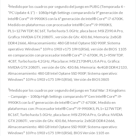
2
Medido por los cuadros por segundo del juego en PUBG (Temporada 4 –
“PC Update 4.1”) – 1080p High Settings comparando la 9ª generación de
Intel® Core™ i9-9900KS con la 6ª generación de Intel® Core™ i7-6700K.
Medido en plataformas con procesador Intel® Core™ i9-9900KS,
PL1=127W TDP, 8C16T, Turbo hasta 5.0GHz, placa base: MSI Z390 A Pro,
Gráfica: NVIDIA GTX 2080Ti , versión de Gfx: 430.86, Memoria: 2x8GB
DDR4 2666, Almacenamiento: 480 GB Intel Optane SSD 900P, Sistema
operativo: Windows* 10 Pro 1903 v175 19H1(RS6), versión de BIOS 1105
en comparación con procesador Intel® Core™ i7-6700K, PL1=95W TDP,
4C8T, Turbo hasta 4.2GHz, Placa base: MSI Z170MPLUS A Pro, Gráfica:
NVIDIA GTX 2080Ti , versión de Gfx: 430.86, Memoria: 4x4GB DDR4 2133,
Almacenamiento: 480 GB Intel Optane SSD 900P, Sistema operativo:
Windows* 10 Pro 1903 v175 19H1(RS6), Versión de BIOS 3805
3
Medido por los cuadros por segundo del juego en Total War: 3 Kingdoms
– Campaign – 1080p High Settings comparando 9ª Gen Intel® Core™ i9-
9900KS con la 6ª generación de Intel® Core™ i7-6700K. Medido en
plataformas con: Procesador Intel® Core™ i9-9900KS, PL1=127W TDP,
8C16T, Turbo hasta 5.0GHz, placa base: MSI Z390 A Pro, Gráfica: NVIDIA
GTX 2080Ti , versión de Gfx: 430.86, Memoria: 2x8GB DDR4 2666,
Almacenamiento: 480 GB Intel Optane SSD 900P, Sistema operativo:
Windows* 10 Pro 1903 v175 19H1(RS6), BIOS Versión 1105 en