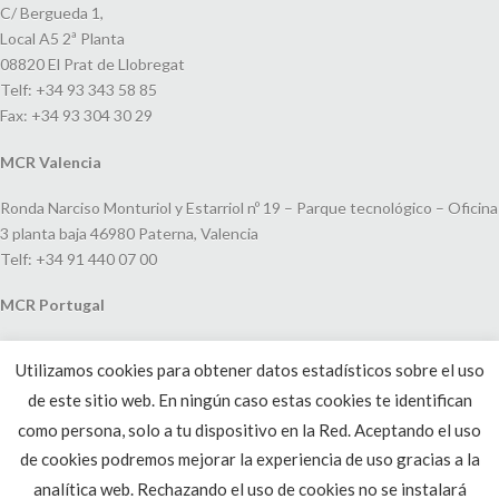
C/ Bergueda 1,
Local A5 2ª Planta
08820 El Prat de Llobregat
Telf: +34 93 343 58 85
Fax: +34 93 304 30 29
MCR Valencia
Ronda Narciso Monturiol y Estarriol nº 19 – Parque tecnológico – Oficina
3 planta baja 46980 Paterna, Valencia
Telf: +34 91 440 07 00
MCR Portugal
Espaço Amoreiras – Centro Empresarial e Comercial LEAP, Rua Dom
Utilizamos cookies para obtener datos estadísticos sobre el uso
João V, 24
de este sitio web. En ningún caso estas cookies te identifican
1250-091 Lisboa, Portugal
Telf: +351 220 993 033
como persona, solo a tu dispositivo en la Red. Aceptando el uso
de cookies podremos mejorar la experiencia de uso gracias a la
analítica web. Rechazando el uso de cookies no se instalará