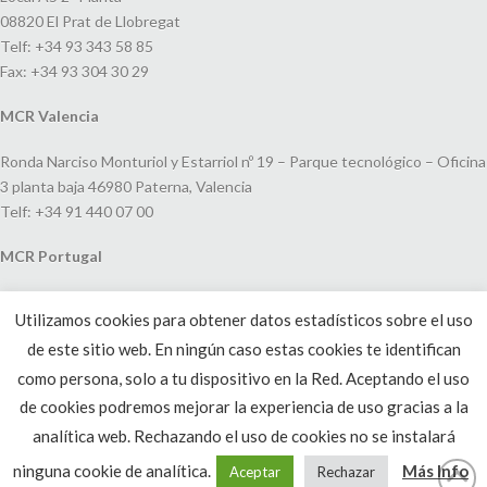
08820 El Prat de Llobregat
Telf: +34 93 343 58 85
Fax: +34 93 304 30 29
MCR Valencia
Ronda Narciso Monturiol y Estarriol nº 19 – Parque tecnológico – Oficina
3 planta baja 46980 Paterna, Valencia
Telf: +34 91 440 07 00
MCR Portugal
Espaço Amoreiras – Centro Empresarial e Comercial LEAP, Rua Dom
Utilizamos cookies para obtener datos estadísticos sobre el uso
João V, 24
de este sitio web. En ningún caso estas cookies te identifican
1250-091 Lisboa, Portugal
Telf: +351 220 993 033
como persona, solo a tu dispositivo en la Red. Aceptando el uso
de cookies podremos mejorar la experiencia de uso gracias a la
analítica web. Rechazando el uso de cookies no se instalará
ninguna cookie de analítica.
Más Info
Aceptar
Rechazar