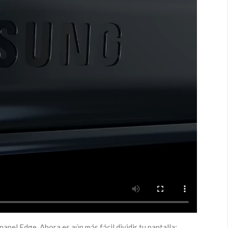
anel Edge. Ahora es aún más fácil dividir tu pantalla;