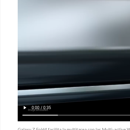
Galaxy Z Fold4 facilita la multitarea con las Multi-active 