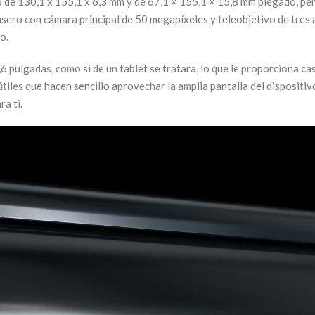
 de 130,1 x 155,1 x 6,3 mm y de 67,1 × 155,1 × 15,8 mm plegado, pe
sero con cámara principal de 50 megapíxeles y teleobjetivo de tres a
o.
6 pulgadas, como si de un tablet se tratara, lo que le proporciona ca
iles que hacen sencillo aprovechar la amplia pantalla del dispositivo 
a ti.