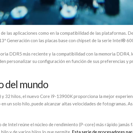
o de las aplicaciones como en la compatibilidad de las plataformas. 
3ª Generación con las placas base con chipset de la serie Intel® 600
oria DDR5 más reciente y la compatibilidad con la memoria DDR4, los
n personalizar su configuración en función de sus preferencias y p
go del mundo
) y 32 hilos, el nuevo Core i9-13900K proporciona la mejor experien
n un solo hilo, puede alcanzar altas velocidades de fotogramas. Así 
 de Intel reúne el núcleo de rendimiento (P-core) más rápido jamás f
hilo y de varios hilos lo que permite.
Esta serie de procesadores pa