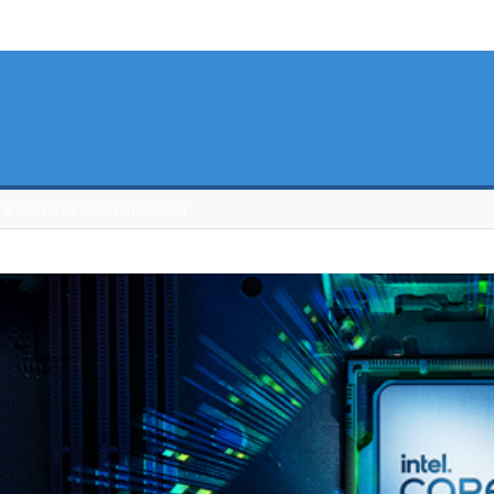
L® CORE™ DE 13ª GENERACIÓN