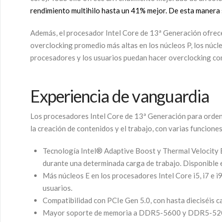
rendimiento multihilo hasta un 41% mejor. De esta manera se
Además, el procesador Intel Core de 13ª Generación ofrece
overclocking promedio más altas en los núcleos P, los núc
procesadores y los usuarios puedan hacer overclocking con
Experiencia de vanguardia
Los procesadores Intel Core de 13ª Generación para ordena
la creación de contenidos y el trabajo, con varias funcione
Tecnología Intel® Adaptive Boost y Thermal Velocity B
durante una determinada carga de trabajo. Disponible 
Más núcleos E en los procesadores Intel Core i5, i7 e i
usuarios.
Compatibilidad con PCIe Gen 5.0, con hasta dieciséis ca
Mayor soporte de memoria a DDR5-5600 y DDR5-5200