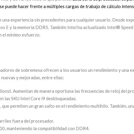
 puede hacer frente a múltiples cargas de trabajo de cálculo intensi
 una experiencia sin precedentes para cualquier usuario. Desde expe
leos E y la memoria DDR5. También Intel ha actualizado Intel® Speed
 el mínimo esfuerzo.
dores de sobremesa ofrecen a los usuarios un rendimiento y una exp
s nuevas y mejoradas, entre ellas:
oost. Aumentan de manera oportuna las frecuencias de reloj del proc
en las SKU Intel Core i9 desbloqueadas.
9, que permiten un gran salto en el rendimiento multihilo. También, 
rriles fuera del procesador.
, manteniendo la compatibilidad con DDR4.