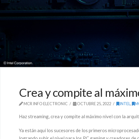
Crea y compite al máxim
MCR INFO ELECTRONIC
OCTUBRE 25, 2022
INTEL
,
M
Haz streaming, crea y compite al máximo nivel con la arqu
Ya están aquí los sucesores de los primeros microprocesa
logrando subir el nivel para los PC gaming y creadores de