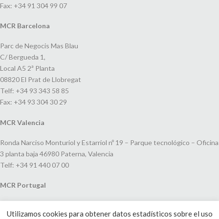
Fax: +34 91 304 99 07
MCR Barcelona
Parc de Negocis Mas Blau
C/ Bergueda 1,
Local A5 2ª Planta
08820 El Prat de Llobregat
Telf: +34 93 343 58 85
Fax: +34 93 304 30 29
MCR Valencia
Ronda Narciso Monturiol y Estarriol nº 19 – Parque tecnológico – Oficina
3 planta baja 46980 Paterna, Valencia
Telf: +34 91 440 07 00
MCR Portugal
Espaço Amoreiras – Centro Empresarial e Comercial LEAP, Rua Dom
Utilizamos cookies para obtener datos estadísticos sobre el uso
João V, 24