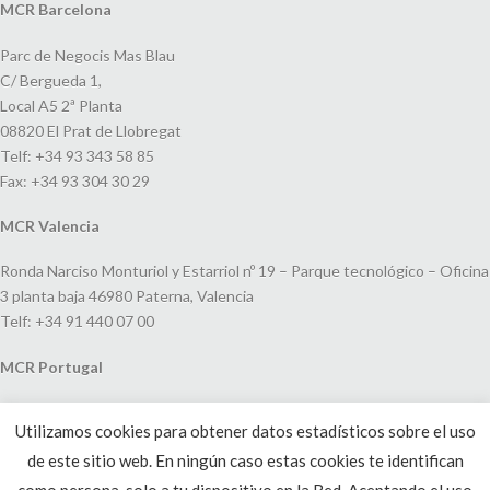
MCR Barcelona
Parc de Negocis Mas Blau
C/ Bergueda 1,
Local A5 2ª Planta
08820 El Prat de Llobregat
Telf: +34 93 343 58 85
Fax: +34 93 304 30 29
MCR Valencia
Ronda Narciso Monturiol y Estarriol nº 19 – Parque tecnológico – Oficina
3 planta baja 46980 Paterna, Valencia
Telf: +34 91 440 07 00
MCR Portugal
Espaço Amoreiras – Centro Empresarial e Comercial LEAP, Rua Dom
Utilizamos cookies para obtener datos estadísticos sobre el uso
João V, 24
de este sitio web. En ningún caso estas cookies te identifican
1250-091 Lisboa, Portugal
Telf: +351 220 993 033
como persona, solo a tu dispositivo en la Red. Aceptando el uso