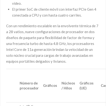
video.
El primer SoC de cliente móvil con interfaz PCIe Gen 4
conectada a CPU y con hasta cuatro carriles.
Con un rendimiento escalable en la envolvente térmica de 7
a 28 vatios, nueve configuraciones de procesador en dos
diseños de paquete para flexibilidad de factor de forma y
una frecuencia turbo de hasta 4.8 GHz, los procesadores
Intel Core de 11a generación brindan la velocidad de un
solo núcleo crucial para cargas de trabajo avanzadas en
equipos portátiles delgados y livianos.
Número de
Núcleos
Gráficos
Gráficos
Ca
procesador
/ Hilos
(UE)