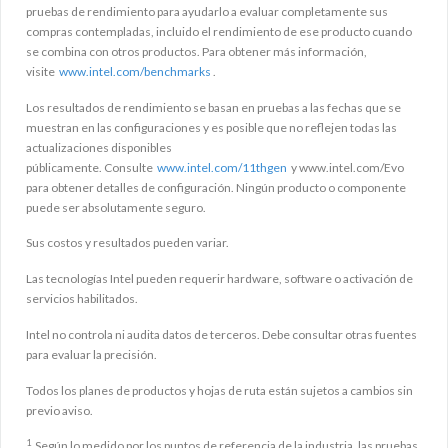
pruebas de rendimiento para ayudarlo a evaluar completamente sus
compras contempladas, incluido el rendimiento de ese producto cuando
se combina con otros productos. Para obtener más información,
visite
www.intel.com/benchmarks
.
Los resultados de rendimiento se basan en pruebas a las fechas que se
muestran en las configuraciones y es posible que no reflejen todas las
actualizaciones disponibles
públicamente. Consulte
www.intel.com/11thgen
y www.intel.com/Evo
para obtener detalles de configuración. Ningún producto o componente
puede ser absolutamente seguro.
Sus costos y resultados pueden variar.
Las tecnologías Intel pueden requerir hardware, software o activación de
servicios habilitados.
Intel no controla ni audita datos de terceros. Debe consultar otras fuentes
para evaluar la precisión.
Todos los planes de productos y hojas de ruta están sujetos a cambios sin
previo aviso.
1
Según lo medido por los puntos de referencia de la industria, las pruebas