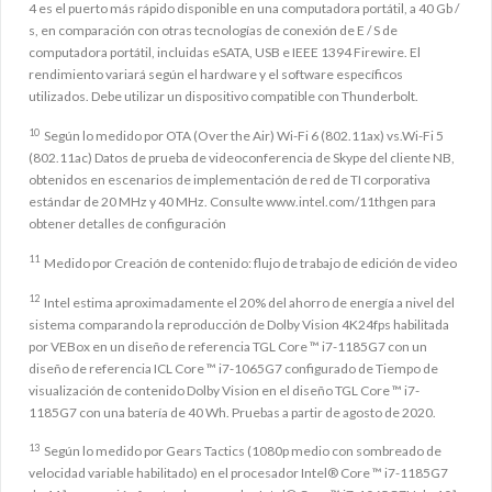
4 es el puerto más rápido disponible en una computadora portátil, a 40 Gb /
s, en comparación con otras tecnologías de conexión de E / S de
computadora portátil, incluidas eSATA, USB e IEEE 1394 Firewire. El
rendimiento variará según el hardware y el software específicos
utilizados. Debe utilizar un dispositivo compatible con Thunderbolt.
10
Según lo medido por OTA (Over the Air) Wi-Fi 6 (802.11ax) vs.Wi-Fi 5
(802.11ac) Datos de prueba de videoconferencia de Skype del cliente NB,
obtenidos en escenarios de implementación de red de TI corporativa
estándar de 20 MHz y 40 MHz. Consulte www.intel.com/11thgen para
obtener detalles de configuración
11
Medido por Creación de contenido: flujo de trabajo de edición de video
12
Intel estima aproximadamente el 20% del ahorro de energía a nivel del
sistema comparando la reproducción de Dolby Vision 4K24fps habilitada
por VEBox en un diseño de referencia TGL Core ™ i7-1185G7 con un
diseño de referencia ICL Core ™ i7-1065G7 configurado de Tiempo de
visualización de contenido Dolby Vision en el diseño TGL Core ™ i7-
1185G7 con una batería de 40 Wh. Pruebas a partir de agosto de 2020.
13
Según lo medido por Gears Tactics (1080p medio con sombreado de
velocidad variable habilitado) en el procesador Intel® Core ™ i7-1185G7