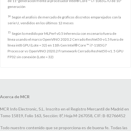
de 11ª generación frente al procesador Intel® Core ™ i7-1065G7U de 10ª
generación
14
Según el análisis de mercado de gráficos discretos emparejados con la
serie U, vendidos en los últimos 12 meses
15
Según lo medido por MLPerf v0.5 Inferencia con escenario fuera de
línea usando el marco OpenVINO 2020.2 Cerrado ResNet50-v1.5 fuera de
línea int8 GPU (Lote = 32) en 11th Gen Intel® Core ™ i7-1185G7
Processor vs OpenVINO 2020.2 Framework Cerrado ResNet50-v1. 5 GPU
FP32 sin conexión (Lote = 32)
Acerca de MCR
MCR Info Electronic, S.L. Inscrito en el Registro Mercantil de Madrid en
Tomo 15819, Folio 163, Sección: 8ª, Hoja M-267058, CIF: B-82766452
Todo nuestro contenido que se proporciona es de buena fe. Todas las