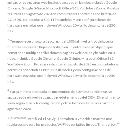
aplicaciones y páginas web locales y basadas en la nube, incluidas Google
Chrome, Google G-Suite, Microsoft Office 365, YouTube y Zoom . Pruebas
realizadas en agosto de 2020 en computadoras portátiles con batería de
CC ≥30%, conectadas a 802.11 inalámbrica y con configuraciones de
hardware enviadas que incluyen Windows 10 y brillo de pantalla de 250
nits.
7
Tiempo necesario para descargar del 100% al nivel crítico de batería
mientras se realizan flujos de trabajo en un entorno de uso típico, que
comprende múltiples aplicaciones y páginas web locales y basadas en la
nube, incluidas Google Chrome, Google G-Suite, Microsoft Office 365,
YouTube y Zoom. Pruebas realizadas en agosto de 2020 en computadoras
portátiles conectadas a 802.11 inalámbrica y con configuraciones de
hardware enviadas que incluyen Windows 10 y brillo de pantalla de 250
nits.
8
Carga mínima alcanzada en una ventana de 30 minutos mientras se
apaga desde el nivel de apagado predeterminado del OEM. El rendimiento
varía según el uso, la configuración y otros factores. Pruebas a partir de
agosto de 2020.
9 Los productos
Intel® Wi-Fi 6 (Gig +) permiten la velocidad máxima más
rápida posible para los productos Wi-Fi de portátiles típicos. Thunderbolt ™