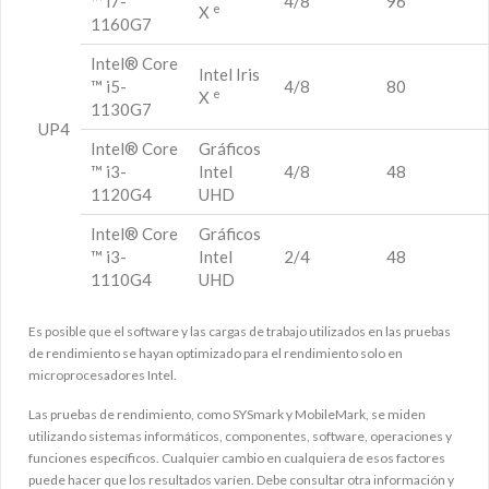
™ i7-
4/8
96
e
X
1160G7
Intel® Core
Intel Iris
™ i5-
4/8
80
e
X
1130G7
UP4
Intel® Core
Gráficos
™ i3-
Intel
4/8
48
1120G4
UHD
Intel® Core
Gráficos
™ i3-
Intel
2/4
48
1110G4
UHD
Es posible que el software y las cargas de trabajo utilizados en las pruebas
de rendimiento se hayan optimizado para el rendimiento solo en
microprocesadores Intel.
Las pruebas de rendimiento, como SYSmark y MobileMark, se miden
utilizando sistemas informáticos, componentes, software, operaciones y
funciones específicos. Cualquier cambio en cualquiera de esos factores
puede hacer que los resultados varíen. Debe consultar otra información y