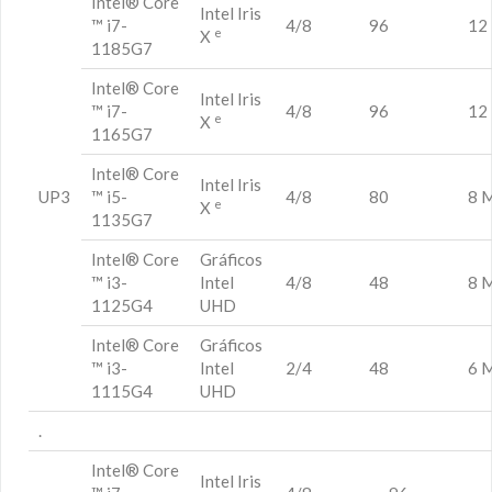
Intel® Core
Intel Iris
™ i7-
4/8
96
12
e
X
1185G7
Intel® Core
Intel Iris
™ i7-
4/8
96
12
e
X
1165G7
Intel® Core
Intel Iris
UP3
™ i5-
4/8
80
8 
e
X
1135G7
Intel® Core
Gráficos
™ i3-
Intel
4/8
48
8 
1125G4
UHD
Intel® Core
Gráficos
™ i3-
Intel
2/4
48
6 
1115G4
UHD
.
Intel® Core
Intel Iris