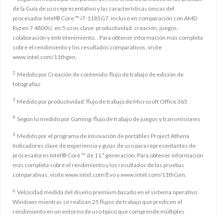
de la Guía de uso representativo y las características únicas del
procesador Intel® Core ™ i7-1185G7, incluso en comparación con AMD
Ryzen 7 4800U, en 5 usos clave: productividad, creación, juegos,
colaboración y entretenimiento. . Para obtener información más completa
sobre el rendimiento y los resultados comparativos, visite
www.intel.com/11thgen.
2
Medido por Creación de contenido: flujo de trabajo de edición de
fotografías
3
Medido por productividad: flujo de trabajo de Microsoft Office 365
4
Según lo medido por Gaming: flujo de trabajo de juegos y transmisiones
5
Medido por el programa de innovación de portátiles Project Athena
Indicadores clave de experiencia y guías de uso para representantes de
procesadores Intel® Core ™ de 11.ª generación. Para obtener información
más completa sobre el rendimiento y los resultados de las pruebas
comparativas, visite www.intel.com/Evo y www.intel.com/11thGen.
6
Velocidad medida del diseño premium basado en el sistema operativo
Windows mientras se realizan 25 flujos de trabajo que predicen el
rendimiento en un entorno de uso típico que comprende múltiples