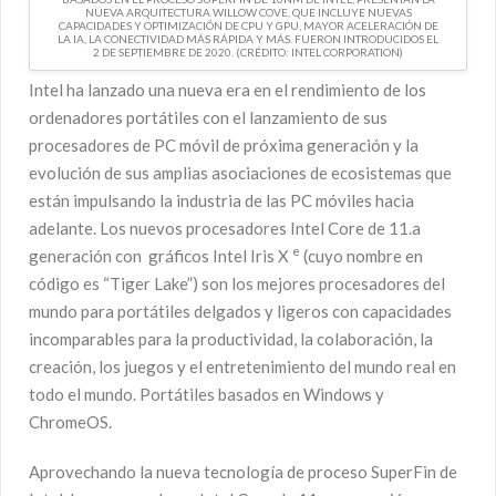
NUEVA ARQUITECTURA WILLOW COVE, QUE INCLUYE NUEVAS
CAPACIDADES Y OPTIMIZACIÓN DE CPU Y GPU, MAYOR ACELERACIÓN DE
LA IA, LA CONECTIVIDAD MÁS RÁPIDA Y MÁS. FUERON INTRODUCIDOS EL
2 DE SEPTIEMBRE DE 2020. (CRÉDITO: INTEL CORPORATION)
Intel ha lanzado una nueva era en el rendimiento de los
ordenadores portátiles con el lanzamiento de sus
procesadores de PC móvil de próxima generación y la
evolución de sus amplias asociaciones de ecosistemas que
están impulsando la industria de las PC móviles hacia
adelante. Los nuevos procesadores Intel Core de 11.a
e
generación con gráficos Intel Iris X
(cuyo nombre en
código es “Tiger Lake”) son los mejores procesadores del
mundo para portátiles delgados y ligeros con capacidades
incomparables para la productividad, la colaboración, la
creación, los juegos y el entretenimiento del mundo real en
todo el mundo. Portátiles basados ​​en Windows y
ChromeOS.
Aprovechando la nueva tecnología de proceso SuperFin de