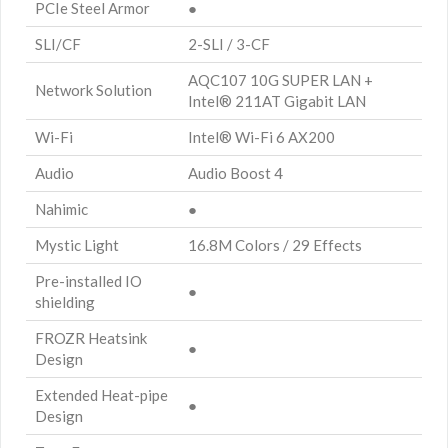
PCIe Steel Armor
●
SLI/CF
2-SLI / 3-CF
AQC107 10G SUPER LAN +
Network Solution
Intel® 211AT Gigabit LAN
Wi-Fi
Intel® Wi-Fi 6 AX200
Audio
Audio Boost 4
Nahimic
●
Mystic Light
16.8M Colors / 29 Effects
Pre-installed IO
●
shielding
FROZR Heatsink
●
Design
Extended Heat-pipe
●
Design