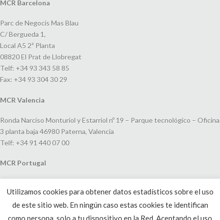
MCR Barcelona
Parc de Negocis Mas Blau
C/ Bergueda 1,
Local A5 2ª Planta
08820 El Prat de Llobregat
Telf: +34 93 343 58 85
Fax: +34 93 304 30 29
MCR Valencia
Ronda Narciso Monturiol y Estarriol nº 19 – Parque tecnológico – Oficina
3 planta baja 46980 Paterna, Valencia
Telf: +34 91 440 07 00
MCR Portugal
Espaço Amoreiras – Centro Empresarial e Comercial LEAP, Rua Dom
Utilizamos cookies para obtener datos estadísticos sobre el uso
João V, 24
de este sitio web. En ningún caso estas cookies te identifican
1250-091 Lisboa, Portugal
Telf: +351 220 993 033
como persona, solo a tu dispositivo en la Red. Aceptando el uso