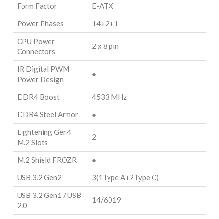
Form Factor
E-ATX
Power Phases
14+2+1
CPU Power
2 x 8 pin
Connectors
IR Digital PWM
●
Power Design
DDR4 Boost
4533 MHz
DDR4 Steel Armor
●
Lightening Gen4
2
M.2 Slots
M.2 Shield FROZR
●
USB 3.2 Gen2
3(1Type A+2Type C)
USB 3.2 Gen1 / USB
14/6019
2.0