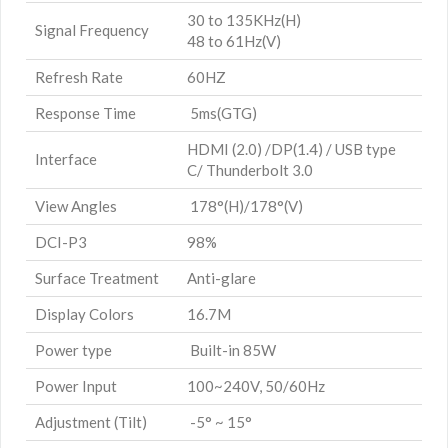
30 to 135KHz(H)
Signal Frequency
48 to 61Hz(V)
Refresh Rate
60HZ
Response Time
5ms(GTG)
HDMI (2.0) /DP(1.4) / USB type
Interface
C/ Thunderbolt 3.0
View Angles
178°(H)/178°(V)
DCI-P3
98%
Surface Treatment
Anti-glare
Display Colors
16.7M
Power type
Built-in 85W
Power Input
100~240V, 50/60Hz
Adjustment (Tilt)
-5° ~ 15°