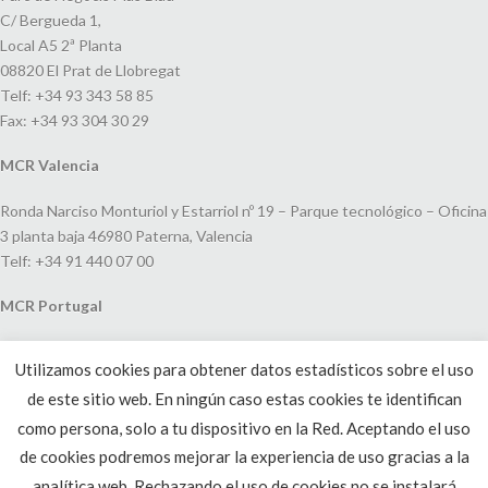
C/ Bergueda 1,
Local A5 2ª Planta
08820 El Prat de Llobregat
Telf: +34 93 343 58 85
Fax: +34 93 304 30 29
MCR Valencia
Ronda Narciso Monturiol y Estarriol nº 19 – Parque tecnológico – Oficina
3 planta baja 46980 Paterna, Valencia
Telf: +34 91 440 07 00
MCR Portugal
Espaço Amoreiras – Centro Empresarial e Comercial LEAP, Rua Dom
Utilizamos cookies para obtener datos estadísticos sobre el uso
João V, 24
de este sitio web. En ningún caso estas cookies te identifican
1250-091 Lisboa, Portugal
Telf: +351 220 993 033
como persona, solo a tu dispositivo en la Red. Aceptando el uso
de cookies podremos mejorar la experiencia de uso gracias a la
analítica web. Rechazando el uso de cookies no se instalará