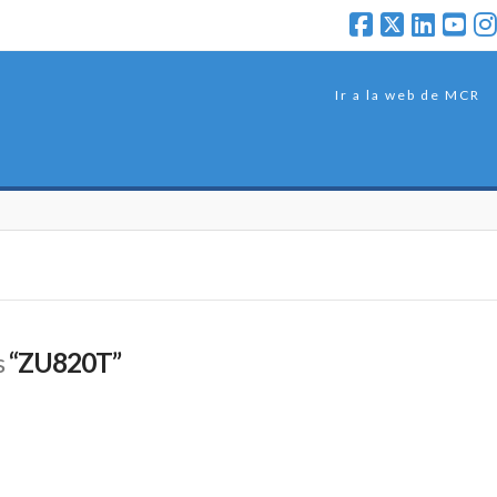
Ir a la web de MCR
s
“ZU820T”