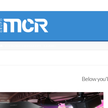
HOME
CATÁLOGO 3DCONNEXION
ZU820T
Below you'l