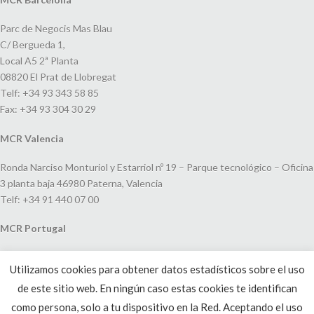
Parc de Negocis Mas Blau
C/ Bergueda 1,
Local A5 2ª Planta
08820 El Prat de Llobregat
Telf: +34 93 343 58 85
Fax: +34 93 304 30 29
MCR Valencia
Ronda Narciso Monturiol y Estarriol nº 19 – Parque tecnológico – Oficina
3 planta baja 46980 Paterna, Valencia
Telf: +34 91 440 07 00
MCR Portugal
Espaço Amoreiras – Centro Empresarial e Comercial LEAP, Rua Dom
Utilizamos cookies para obtener datos estadísticos sobre el uso
João V, 24
de este sitio web. En ningún caso estas cookies te identifican
1250-091 Lisboa, Portugal
Telf: +351 220 993 033
como persona, solo a tu dispositivo en la Red. Aceptando el uso