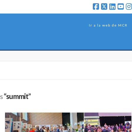
Ir a la web de MCR
as
“summit”