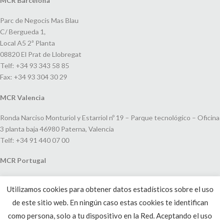
MCR Barcelona
Parc de Negocis Mas Blau
C/ Bergueda 1,
Local A5 2ª Planta
08820 El Prat de Llobregat
Telf: +34 93 343 58 85
Fax: +34 93 304 30 29
MCR Valencia
Ronda Narciso Monturiol y Estarriol nº 19 – Parque tecnológico – Oficina
3 planta baja 46980 Paterna, Valencia
Telf: +34 91 440 07 00
MCR Portugal
Espaço Amoreiras – Centro Empresarial e Comercial LEAP, Rua Dom
Utilizamos cookies para obtener datos estadísticos sobre el uso
João V, 24
de este sitio web. En ningún caso estas cookies te identifican
1250-091 Lisboa, Portugal
Telf: +351 220 993 033
como persona, solo a tu dispositivo en la Red. Aceptando el uso