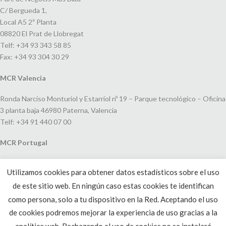
C/ Bergueda 1,
Local A5 2ª Planta
08820 El Prat de Llobregat
Telf: +34 93 343 58 85
Fax: +34 93 304 30 29
MCR Valencia
Ronda Narciso Monturiol y Estarriol nº 19 – Parque tecnológico – Oficina
3 planta baja 46980 Paterna, Valencia
Telf: +34 91 440 07 00
MCR Portugal
Espaço Amoreiras – Centro Empresarial e Comercial LEAP, Rua Dom
Utilizamos cookies para obtener datos estadísticos sobre el uso
João V, 24
de este sitio web. En ningún caso estas cookies te identifican
1250-091 Lisboa, Portugal
Telf: +351 220 993 033
como persona, solo a tu dispositivo en la Red. Aceptando el uso
de cookies podremos mejorar la experiencia de uso gracias a la