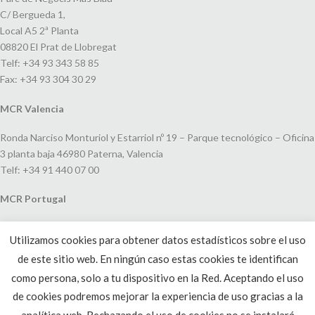
C/ Bergueda 1,
Local A5 2ª Planta
08820 El Prat de Llobregat
Telf: +34 93 343 58 85
Fax: +34 93 304 30 29
MCR Valencia
Ronda Narciso Monturiol y Estarriol nº 19 – Parque tecnológico – Oficina
3 planta baja 46980 Paterna, Valencia
Telf: +34 91 440 07 00
MCR Portugal
Espaço Amoreiras – Centro Empresarial e Comercial LEAP, Rua Dom
Utilizamos cookies para obtener datos estadísticos sobre el uso
João V, 24
de este sitio web. En ningún caso estas cookies te identifican
1250-091 Lisboa, Portugal
Telf: +351 220 993 033
como persona, solo a tu dispositivo en la Red. Aceptando el uso
de cookies podremos mejorar la experiencia de uso gracias a la