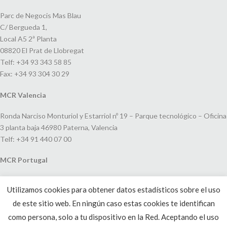
Parc de Negocis Mas Blau
C/ Bergueda 1,
Local A5 2ª Planta
08820 El Prat de Llobregat
Telf: +34 93 343 58 85
Fax: +34 93 304 30 29
MCR Valencia
Ronda Narciso Monturiol y Estarriol nº 19 – Parque tecnológico – Oficina
3 planta baja 46980 Paterna, Valencia
Telf: +34 91 440 07 00
MCR Portugal
Espaço Amoreiras – Centro Empresarial e Comercial LEAP, Rua Dom
Utilizamos cookies para obtener datos estadísticos sobre el uso
João V, 24
de este sitio web. En ningún caso estas cookies te identifican
1250-091 Lisboa, Portugal
Telf: +351 220 993 033
como persona, solo a tu dispositivo en la Red. Aceptando el uso