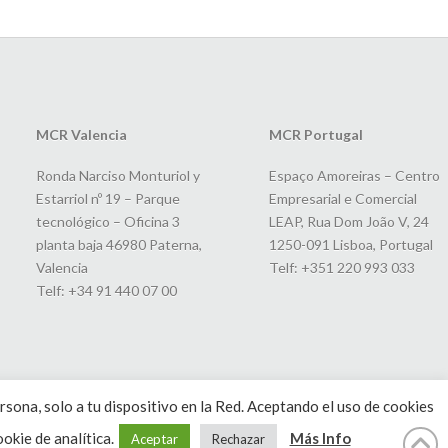
MCR Valencia
MCR Portugal
Ronda Narciso Monturiol y
Espaço Amoreiras – Centro
Estarriol nº 19 – Parque
Empresarial e Comercial
tecnológico – Oficina 3
LEAP, Rua Dom João V, 24
planta baja 46980 Paterna,
1250-091 Lisboa, Portugal
Valencia
Telf: +351 220 993 033
Telf: +34 91 440 07 00
rsona, solo a tu dispositivo en la Red. Aceptando el uso de cookies
okie de analítica.
Más Info
Aceptar
Rechazar