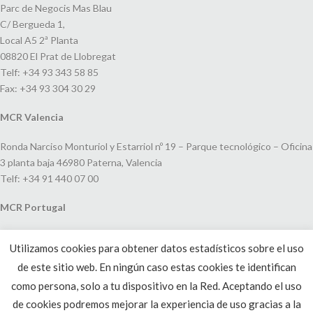
Parc de Negocis Mas Blau
C/ Bergueda 1,
Local A5 2ª Planta
08820 El Prat de Llobregat
Telf: +34 93 343 58 85
Fax: +34 93 304 30 29
MCR Valencia
Ronda Narciso Monturiol y Estarriol nº 19 – Parque tecnológico – Oficina
3 planta baja 46980 Paterna, Valencia
Telf: +34 91 440 07 00
MCR Portugal
Espaço Amoreiras – Centro Empresarial e Comercial LEAP, Rua Dom
Utilizamos cookies para obtener datos estadísticos sobre el uso
João V, 24
de este sitio web. En ningún caso estas cookies te identifican
1250-091 Lisboa, Portugal
Telf: +351 220 993 033
como persona, solo a tu dispositivo en la Red. Aceptando el uso
de cookies podremos mejorar la experiencia de uso gracias a la