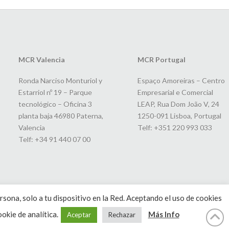
MCR Valencia
MCR Portugal
Ronda Narciso Monturiol y
Espaço Amoreiras – Centro
Estarriol nº 19 – Parque
Empresarial e Comercial
tecnológico – Oficina 3
LEAP, Rua Dom João V, 24
planta baja 46980 Paterna,
1250-091 Lisboa, Portugal
Valencia
Telf: +351 220 993 033
Telf: +34 91 440 07 00
rsona, solo a tu dispositivo en la Red. Aceptando el uso de cookies
okie de analítica.
Más Info
Aceptar
Rechazar