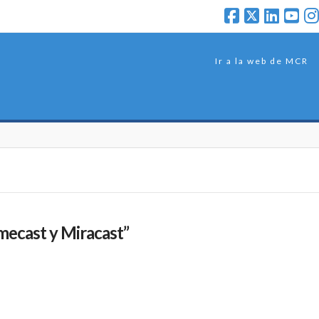
Ir a la web de MCR
ecast y Miracast”