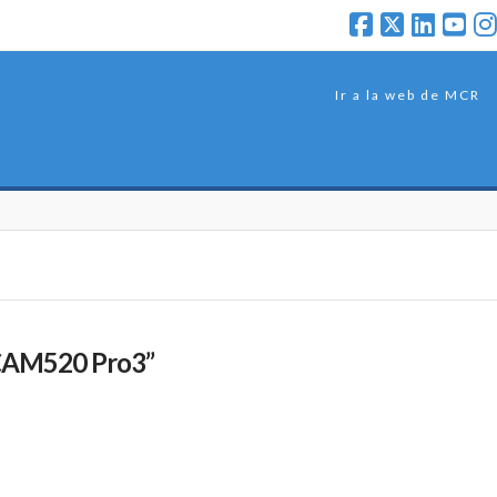
Ir a la web de MCR
CAM520 Pro3”