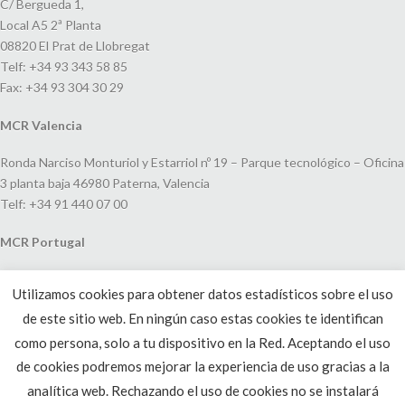
C/ Bergueda 1,
Local A5 2ª Planta
08820 El Prat de Llobregat
Telf: +34 93 343 58 85
Fax: +34 93 304 30 29
MCR Valencia
Ronda Narciso Monturiol y Estarriol nº 19 – Parque tecnológico – Oficina
3 planta baja 46980 Paterna, Valencia
Telf: +34 91 440 07 00
MCR Portugal
Espaço Amoreiras – Centro Empresarial e Comercial LEAP, Rua Dom
Utilizamos cookies para obtener datos estadísticos sobre el uso
João V, 24
de este sitio web. En ningún caso estas cookies te identifican
1250-091 Lisboa, Portugal
Telf: +351 220 993 033
como persona, solo a tu dispositivo en la Red. Aceptando el uso
de cookies podremos mejorar la experiencia de uso gracias a la
analítica web. Rechazando el uso de cookies no se instalará