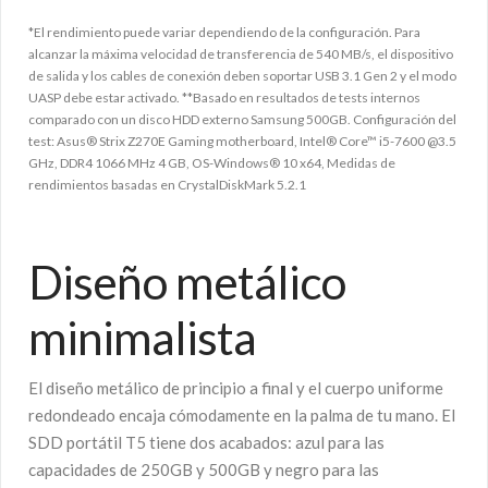
*El rendimiento puede variar dependiendo de la configuración. Para
alcanzar la máxima velocidad de transferencia de 540 MB/s, el dispositivo
de salida y los cables de conexión deben soportar USB 3.1 Gen 2 y el modo
UASP debe estar activado. **Basado en resultados de tests internos
comparado con un disco HDD externo Samsung 500GB. Configuración del
test: Asus® Strix Z270E Gaming motherboard, Intel® Core™ i5-7600 @3.5
GHz, DDR4 1066 MHz 4 GB, OS-Windows® 10 x64, Medidas de
rendimientos basadas en CrystalDiskMark 5.2.1
Diseño metálico
minimalista
El diseño metálico de principio a final y el cuerpo uniforme
redondeado encaja cómodamente en la palma de tu mano. El
SDD portátil T5 tiene dos acabados: azul para las
capacidades de 250GB y 500GB y negro para las