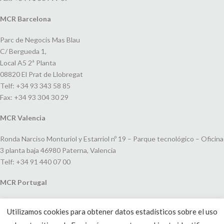
MCR Barcelona
Parc de Negocis Mas Blau
C/ Bergueda 1,
Local A5 2ª Planta
08820 El Prat de Llobregat
Telf: +34 93 343 58 85
Fax: +34 93 304 30 29
MCR Valencia
Ronda Narciso Monturiol y Estarriol nº 19 – Parque tecnológico – Oficina
3 planta baja 46980 Paterna, Valencia
Telf: +34 91 440 07 00
MCR Portugal
Espaço Amoreiras – Centro Empresarial e Comercial LEAP, Rua Dom
Utilizamos cookies para obtener datos estadísticos sobre el uso
João V, 24