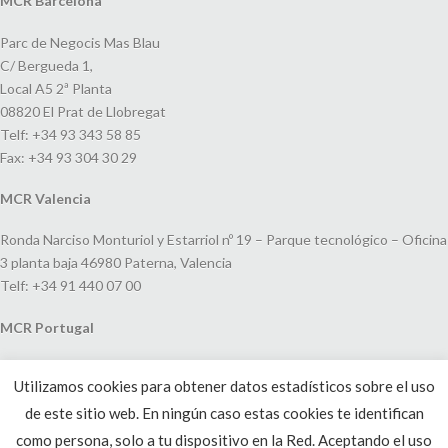
MCR Barcelona
Parc de Negocis Mas Blau
C/ Bergueda 1,
Local A5 2ª Planta
08820 El Prat de Llobregat
Telf: +34 93 343 58 85
Fax: +34 93 304 30 29
MCR Valencia
Ronda Narciso Monturiol y Estarriol nº 19 – Parque tecnológico – Oficina
3 planta baja 46980 Paterna, Valencia
Telf: +34 91 440 07 00
MCR Portugal
Espaço Amoreiras – Centro Empresarial e Comercial LEAP, Rua Dom
Utilizamos cookies para obtener datos estadísticos sobre el uso
João V, 24
de este sitio web. En ningún caso estas cookies te identifican
1250-091 Lisboa, Portugal
Telf: +351 220 993 033
como persona, solo a tu dispositivo en la Red. Aceptando el uso