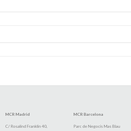
MCR Madrid
MCR Barcelona
C/ Rosalind Franklin 40,
Parc de Negocis Mas Blau