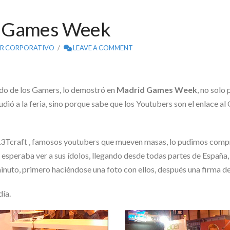
d Games Week
R CORPORATIVO
LEAVE A COMMENT
do de los Gamers, lo demostró en
Madrid Games Week
, no solo
dió a la feria, sino porque sabe que los Youtubers son el enlace a
a L3Tcraft , famosos youtubers que mueven masas, lo pudimos comp
 esperaba ver a sus ídolos, llegando desde todas partes de España
inuto, primero haciéndose una foto con ellos, después una firma d
día.