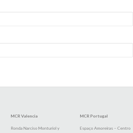
MCR Valencia
MCR Portugal
Ronda Narciso Monturiol y
Espaço Amoreiras – Centro