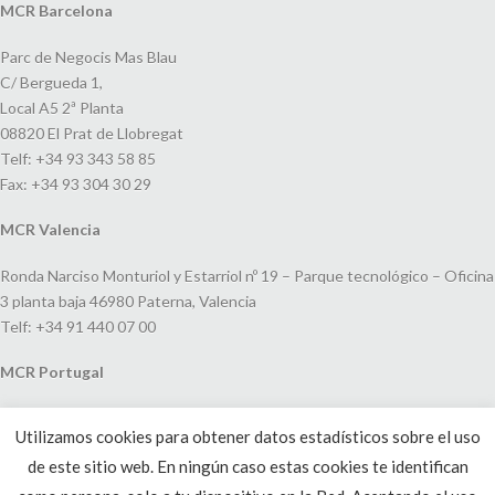
MCR Barcelona
Parc de Negocis Mas Blau
C/ Bergueda 1,
Local A5 2ª Planta
08820 El Prat de Llobregat
Telf: +34 93 343 58 85
Fax: +34 93 304 30 29
MCR Valencia
Ronda Narciso Monturiol y Estarriol nº 19 – Parque tecnológico – Oficina
3 planta baja 46980 Paterna, Valencia
Telf: +34 91 440 07 00
MCR Portugal
Espaço Amoreiras – Centro Empresarial e Comercial LEAP, Rua Dom
Utilizamos cookies para obtener datos estadísticos sobre el uso
João V, 24
de este sitio web. En ningún caso estas cookies te identifican
1250-091 Lisboa, Portugal
Telf: +351 220 993 033