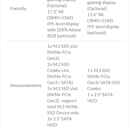
gaming display
(Optional)
Pantalla
(Optional)
17.3″ 4K
15.6″ 4K
(3840×2160)
(3840×2160)
IPS-level display
IPS-level display
with 100% Adobe
(optional)
RGB (optional)
1x M.2 SSD slot
(NVMe PCIe
Gen3)
2x M.2 SSD
Combo slot
1 x M.2 SSD
(NVMe PCIe
NVMe PCIe
Gen3 / SATA)
Gen3/ SATA-SSD
Almacenamiento
2x M.2 SSD slot
Combo
(NVMe PCIe
1 x 2.5″ SATA
Gen3) , support
HDD
Intel M.2 NVMe
SSD Device only
1x 2.5″ SATA
HDD