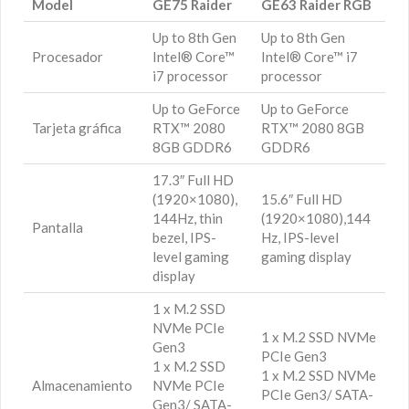
Model
GE75 Raider
GE63 Raider RGB
Up to 8th Gen
Up to 8th Gen
Procesador
Intel® Core™
Intel® Core™ i7
i7 processor
processor
Up to GeForce
Up to GeForce
Tarjeta gráfica
RTX™ 2080
RTX™ 2080 8GB
8GB GDDR6
GDDR6
17.3″ Full HD
(1920×1080),
15.6″ Full HD
144Hz, thin
(1920×1080),144
Pantalla
bezel, IPS-
Hz, IPS-level
level gaming
gaming display
display
1 x M.2 SSD
NVMe PCIe
1 x M.2 SSD NVMe
Gen3
PCIe Gen3
1 x M.2 SSD
1 x M.2 SSD NVMe
Almacenamiento
NVMe PCIe
PCIe Gen3/ SATA-
Gen3/ SATA-