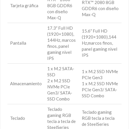
RTX™ 2080 8GB
Tarjeta gráfica
8GB GDDR6
GDDR6 con diseño
con diseño
Max-Q
Max-Q
17.3″ Full HD
15.6″ Full HD
(1920×1080),
(1920×1080),144
144Hz, marcos
Pantalla
Hz,marcos finos,
finos, panel
panel gaming nivel
gaming nivel
IPS
IPS
1 x M.2 SATA-
1 x M.2 SSD NVMe
SSD
PCIe Gen3
2 x M.2 SSD
Almacenamiento
1 x M.2 SSD NVMe
NVMe PCIe
PCIe Gen3/ SATA-
Gen3/ SATA-
SSD Combo
SSD Combo
Teclado
Teclado gaming
gaming RGB
Teclado
RGB tecla a tecla
tecla a tecla de
de SteelSeries
SteelSeries