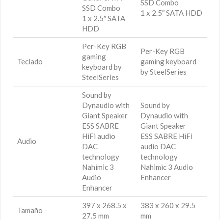
SSD Combo
SSD Combo
1 x 2.5″ SATA HDD
1 x 2.5″ SATA
HDD
Per-Key RGB
Per-Key RGB
gaming
Teclado
gaming keyboard
keyboard by
by SteelSeries
SteelSeries
Sound by
Dynaudio with
Sound by
Giant Speaker
Dynaudio with
ESS SABRE
Giant Speaker
HiFi audio
ESS SABRE HiFi
Audio
DAC
audio DAC
technology
technology
Nahimic 3
Nahimic 3 Audio
Audio
Enhancer
Enhancer
397 x 268.5 x
383 x 260 x 29.5
Tamaño
27.5 mm
mm