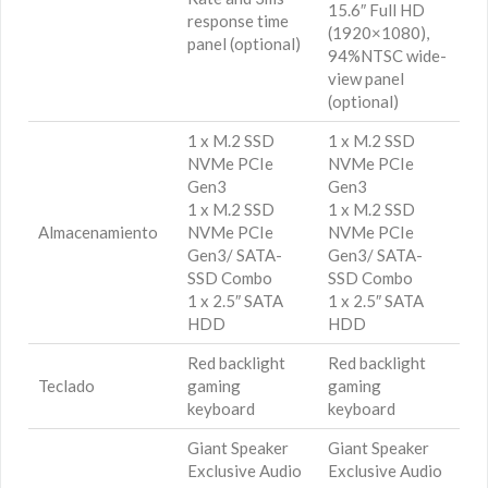
15.6″ Full HD
response time
(1920×1080),
panel (optional)
94%NTSC wide-
view panel
(optional)
1 x M.2 SSD
1 x M.2 SSD
NVMe PCIe
NVMe PCIe
Gen3
Gen3
1 x M.2 SSD
1 x M.2 SSD
Almacenamiento
NVMe PCIe
NVMe PCIe
Gen3/ SATA-
Gen3/ SATA-
SSD Combo
SSD Combo
1 x 2.5″ SATA
1 x 2.5″ SATA
HDD
HDD
Red backlight
Red backlight
Teclado
gaming
gaming
keyboard
keyboard
Giant Speaker
Giant Speaker
Exclusive Audio
Exclusive Audio