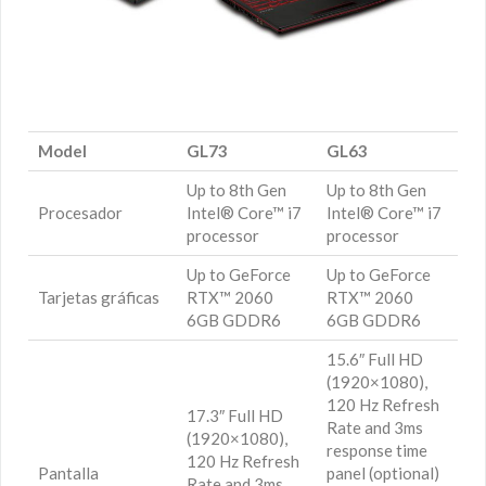
Model
GL73
GL63
Up to 8th Gen
Up to 8th Gen
Procesador
Intel® Core™ i7
Intel® Core™ i7
processor
processor
Up to GeForce
Up to GeForce
Tarjetas gráficas
RTX™ 2060
RTX™ 2060
6GB GDDR6
6GB GDDR6
15.6″ Full HD
(1920×1080),
120 Hz Refresh
17.3″ Full HD
Rate and 3ms
(1920×1080),
response time
120 Hz Refresh
Pantalla
panel (optional)
Rate and 3ms