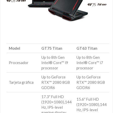
Model
GT75 Titan
GT63 Titan
Up to 8th Gen
Up to 8th Gen
Procesador
Intel® Core™ i9
Intel® Core™ i7
processor
processor
Up to GeForce
Up to GeForce
Tarjeta gráfica
RTX™ 2080 8GB
RTX™ 2080 8GB
GDDR6
GDDR6
17.3″ Full HD
15.6″ Full HD
(1920×1080),144
(1920×1080),144
Hz, IPS-level
Hz, IPS-level
gaming display