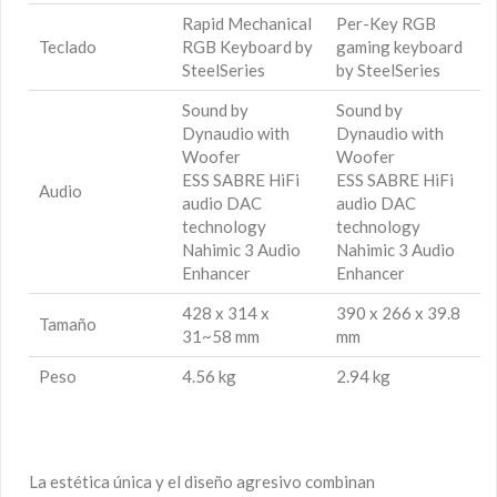
Rapid Mechanical
Per-Key RGB
Teclado
RGB Keyboard by
gaming keyboard
SteelSeries
by SteelSeries
Sound by
Sound by
Dynaudio with
Dynaudio with
Woofer
Woofer
ESS SABRE HiFi
ESS SABRE HiFi
Audio
audio DAC
audio DAC
technology
technology
Nahimic 3 Audio
Nahimic 3 Audio
Enhancer
Enhancer
428 x 314 x
390 x 266 x 39.8
Tamaño
31~58 mm
mm
Peso
4.56 kg
2.94 kg
La estética única y el diseño agresivo combinan