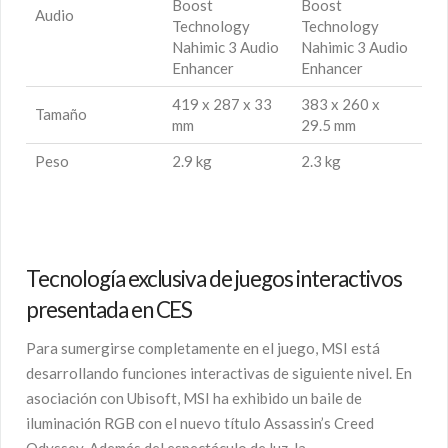
Boost
Boost
Audio
Technology
Technology
Nahimic 3 Audio
Nahimic 3 Audio
Enhancer
Enhancer
419 x 287 x 33
383 x 260 x
Tamaño
mm
29.5 mm
Peso
2.9 kg
2.3 kg
Tecnología exclusiva de juegos interactivos
presentada en CES
Para sumergirse completamente en el juego, MSI está
desarrollando funciones interactivas de siguiente nivel. En
asociación con Ubisoft, MSI ha exhibido un baile de
iluminación RGB con el nuevo título Assassin’s Creed
Odyssey. Además del espectáculo de luz, la