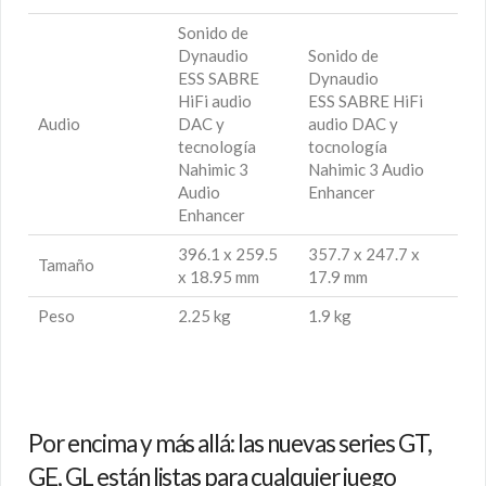
Sonido de
Dynaudio
Sonido de
ESS SABRE
Dynaudio
HiFi audio
ESS SABRE HiFi
Audio
DAC y
audio DAC y
tecnología
tocnología
Nahimic 3
Nahimic 3 Audio
Audio
Enhancer
Enhancer
396.1 x 259.5
357.7 x 247.7 x
Tamaño
x 18.95 mm
17.9 mm
Peso
2.25 kg
1.9 kg
Por encima y más allá: las nuevas series GT,
GE, GL están listas para cualquier juego