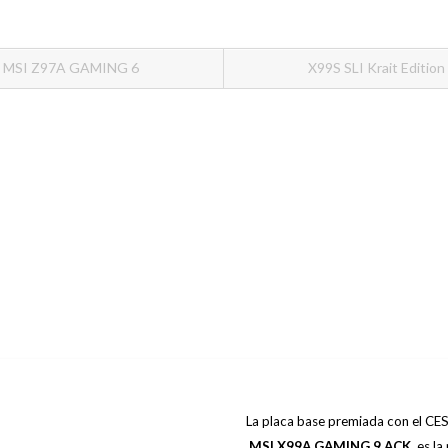
MSI Z97A GAMING 6
X99S SLI Krait Edition
La placa base premiada con el CE
MSI X99A GAMING 9 ACK
, es l