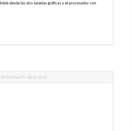
 doble desde las dos tarjetas gráficas y el procesador con
AP16 Flex PC All-In-One