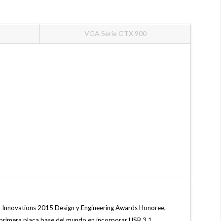
VGA Serie GTX 900
S Innovations 2015 Design y Engineering Awards Honoree,
a primera placa base del mundo en incorporar USB 3.1