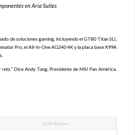
omponentes en Aria Suites
onado de soluciones gaming, incluyendo el GT80 Titan SLI,
inator Pro, el All-In-One AG240 4K y la placa base X99A
s.
 reto.
” Dice Andy Tung, Presidente de MSI Pan América.
GE62 Apache