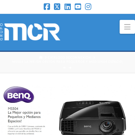
N
HOME
CATÁLOGO 3DCONNEXION
MS504 LA MEJOR OPCIÓN PARA PEQUEÑOS Y MEDIANOS ESPACIO¡