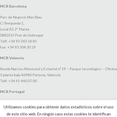
MCR Barcelona
Parc de Negocis Mas Blau
C/ Bergueda 1,
Local A5 2ª Planta
08820 El Prat de Llobregat
Telf: +34 93 343 58 85
Fax: +34 93 304 30 29
MCR Valencia
Ronda Narciso Monturiol y Estarriol nº 19 – Parque tecnológico – Oficina
3 planta baja 46980 Paterna, Valencia
Telf: +34 91 440 07 00
MCR Portugal
Espaço Amoreiras – Centro Empresarial e Comercial LEAP, Rua Dom
Utilizamos cookies para obtener datos estadísticos sobre el uso
João V, 24
de este sitio web. En ningún caso estas cookies te identifican
1250-091 Lisboa, Portugal