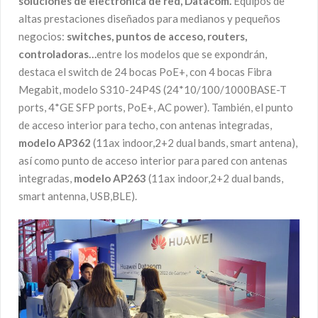
soluciones de electrónica de red, Datacom.
Equipos de
altas prestaciones diseñados para medianos y pequeños
negocios:
switches, puntos de acceso, routers,
controladoras…
entre los modelos que se expondrán,
destaca el switch de 24 bocas PoE+, con 4 bocas Fibra
Megabit, modelo S310-24P4S (24*10/100/1000BASE-T
ports, 4*GE SFP ports, PoE+, AC power). También, el punto
de acceso interior para techo, con antenas integradas,
modelo AP362
(11ax indoor,2+2 dual bands, smart antena),
así como punto de acceso interior para pared con antenas
integradas,
modelo AP263
(11ax indoor,2+2 dual bands,
smart antenna, USB,BLE).