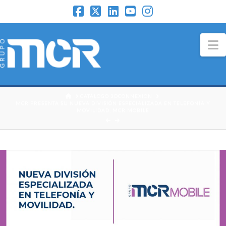
N
HOME
CATÁLOGO 3DCONNEXION
MCR PRESENTA SU NUEVA DIVISIÓN ESPECIALIZADA EN TELEFONÍA Y
MOVILIDAD, MCR MOBILE